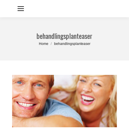
behandlingsplanteaser
You are here:
Home
behandlingsplanteaser