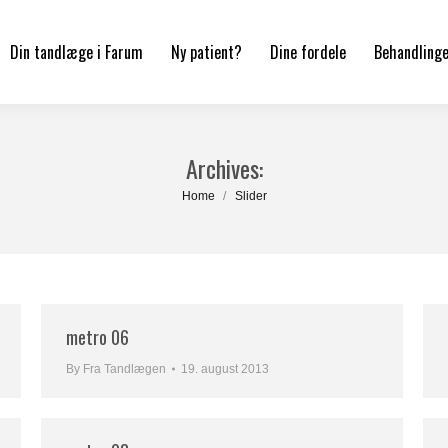
Din tandlæge i Farum
Ny patient?
Dine fordele
Behandling
Archives:
You are here:
Home
Slider
metro 06
By
Fra Tandlægen
19. august 2013