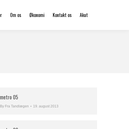
er
Om os
Økonomi
Kontakt os
Akut
metro 05
By
Fra Tandlægen
19. august 2013