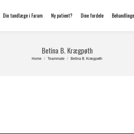
Din tandlæge i Farum
Ny patient?
Dine fordele
Behandling
Betina B. Krægpøth
You are here:
Home
Teammate
Betina B. Krægpøth