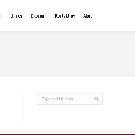
er
Om os
Økonomi
Kontakt os
Akut
Search: