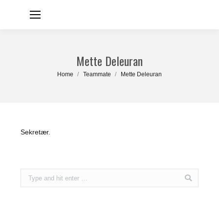
Mette Deleuran
You are here:
Home
Teammate
Mette Deleuran
Sekretær.
Search: