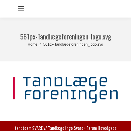
561px-Tandlægeforeningen_logo.svg
You are here:
Home
561px-Tandlægeforeningen_logo.svg
tandteam SVARE v/ Tandlæge Ingo Svare • Farum Hovedgade