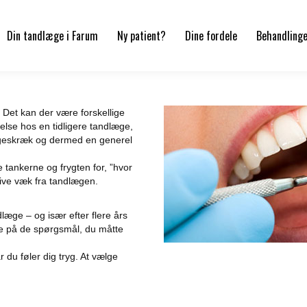
Din tandlæge i Farum
Ny patient?
Dine fordele
Behandling
 Det kan der være forskellige
velse hos en tidligere tandlæge,
lægeskræk og dermed en generel
 tankerne og frygten for, ”hvor
 blive væk fra tandlægen.
andlæge – og især efter flere års
svare på de spørgsmål, du måtte
år du føler dig tryg. At vælge