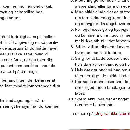
Medbring gerne musik til tand
n kommer ind i en ond cirkel,
afspænding eller bare din egen 
rsyn og behandling hos
Mød altid veludhvilet og afstr
og smerter.
om formiddagen og kom i lidt 
og opbygger din angst over e
Få regelmæssige og hyppige ko
du kommer ind i en god rytme
å et fortroligt samspil mellem
meld ikke afbud – det forværr
til slut at give dig en så positiv
Stil krav til tandlægen. Lav e
 på de spørgsmål, du måtte have,
hvordan den skal forløbe.
 der skal ske samt, hvad vi
Sørg for at få de pauser und
tsætter først, når du føler dig
hvis du er/bliver bange, og hv
 patient kommer til en samtale
Hvis det gør ondt så bed om 
 sat ord på din angst.
få et beroligende middel inde
en behandlinger, der behøver at
For nogle mennesker kan det 
og ikke mindst kompetencen til at
derfor godt bede tandlægen om
lavet.
Spørg altid, hvis der er noget 
din tandlægeangst, når du
nærmere besked om.
ge særligt hensyn, når du kommer
Læs mere på:
Jeg har ikke været 