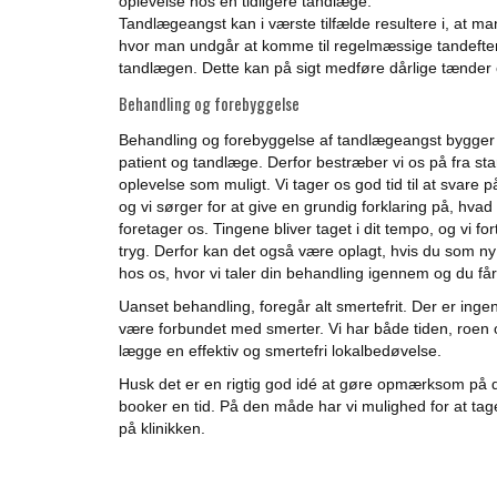
oplevelse hos en tidligere tandlæge.
Tandlægeangst kan i værste tilfælde resultere i, at ma
hvor man undgår at komme til regelmæssige tandefte
tandlægen. Dette kan på sigt medføre dårlige tænder 
Behandling og forebyggelse
Behandling og forebyggelse af tandlægeangst bygger p
patient og tandlæge. Derfor bestræber vi os på fra start 
oplevelse som muligt. Vi tager os god tid til at svare
og vi sørger for at give en grundig forklaring på, hvad
foretager os. Tingene bliver taget i dit tempo, og vi for
tryg. Derfor kan det også være oplagt, hvis du som ny
hos os, hvor vi taler din behandling igennem og du får
Uanset behandling, foregår alt smertefrit. Der er ing
være forbundet med smerter. Vi har både tiden, roen 
lægge en effektiv og smertefri lokalbedøvelse.
Husk det er en rigtig god idé at gøre opmærksom på 
booker en tid. På den måde har vi mulighed for at ta
på klinikken.