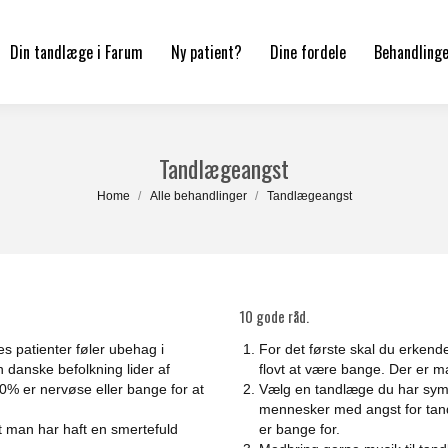
Din tandlæge i Farum
Ny patient?
Dine fordele
Behandling
Tandlægeangst
You are here:
Home
Alle behandlinger
Tandlægeangst
10 gode råd.
s patienter føler ubehag i
For det første skal du erkend
n danske befolkning lider af
flovt at være bange. Der er 
0% er nervøse eller bange for at
Vælg en tandlæge du har symp
mennesker med angst for tand
at man har haft en smertefuld
er bange for.