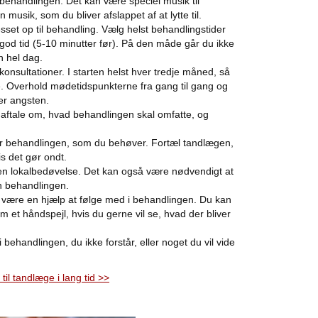
behandlingen. Det kan være speciel musik til
musik, som du bliver afslappet af at lytte til.
esset op til behandling. Vælg helst behandlingstider
god tid (5-10 minutter før). På den måde går du ikke
n hel dag.
nsultationer. I starten helst hver tredje måned, så
. Overhold mødetidspunkterne fra gang til gang og
er angsten.
n aftale om, hvad behandlingen skal omfatte, og
er behandlingen, som du behøver. Fortæl tandlægen,
is det gør ondt.
en lokalbedøvelse. Det kan også være nødvendigt at
n behandlingen.
være en hjælp at følge med i behandlingen. Du kan
 et håndspejl, hvis du gerne vil se, hvad der bliver
i behandlingen, du ikke forstår, eller noget du vil vide
til tandlæge i lang tid >>