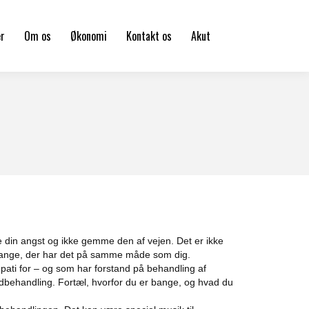
er
Om os
Økonomi
Kontakt os
Akut
e din angst og ikke gemme den af vejen. Det er ikke
mange, der har det på samme måde som dig.
ati for – og som har forstand på behandling af
behandling. Fortæl, hvorfor du er bange, og hvad du