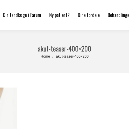
Din tandlæge i Farum
Ny patient?
Dine fordele
Behandling
akut-teaser-400×200
You are here:
Home
akut-teaser-400×200